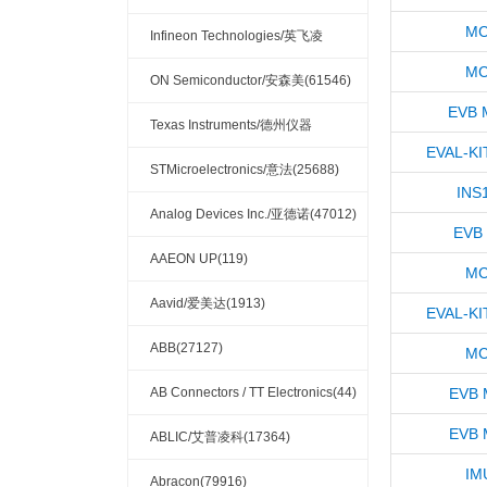
MC
(32132)
Infineon Technologies/英飞凌
MC
(33756)
ON Semiconductor/安森美(61546)
EVB 
Texas Instruments/德州仪器
EVAL-KI
(121337)
STMicroelectronics/意法(25688)
INS
Analog Devices Inc./亚德诺(47012)
EVB
AAEON UP(119)
MC
Aavid/爱美达(1913)
EVAL-KI
ABB(27127)
MC
AB Connectors / TT Electronics(44)
EVB 
EVB 
ABLIC/艾普凌科(17364)
IM
Abracon(79916)