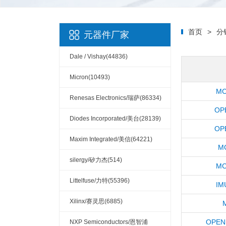
首页
>
分
元器件厂家
Dale / Vishay(44836)
Micron(10493)
MC
Renesas Electronics/瑞萨(86334)
OP
Diodes Incorporated/美台(28139)
OP
Maxim Integrated/美信(64221)
MC
silergy/矽力杰(514)
MC
Littelfuse/力特(55396)
IM
Xilinx/赛灵思(6885)
OPEN
NXP Semiconductors/恩智浦