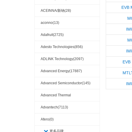
EVB 
ACEINNA/新纳(28)
MC
aconno(13)
IM
Adafruit(2725)
MC
Adesto Technologies(856)
IM
ADLINK Technology(2097)
EVB 
Advanced Energy(17887)
MTL
Advanced Semiconductor(145)
IM
Advanced Thermal
Solutions(110404)
Advantech(7113)
Afero(0)
更多品牌