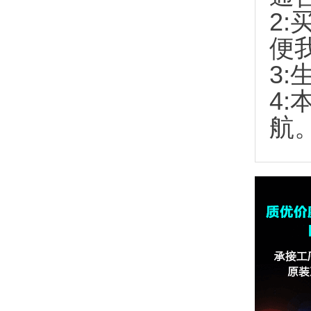
2:
便
3:
4
航