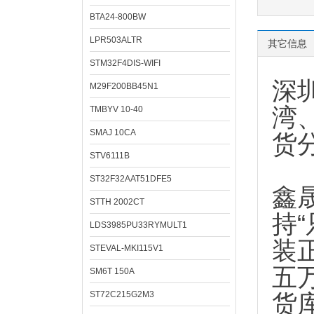
BTA24-800BW
LPR503ALTR
其它信息
STM32F4DIS-WIFI
深
M29F200BB45N1
湾
TMBYV 10-40
SMAJ 10CA
货
STV6111B
ST32F32AAT51DFE5
鑫
STTH 2002CT
持
LDS3985PU33RYMULT1
装
STEVAL-MKI115V1
五
SM6T 150A
ST72C215G2M3
货