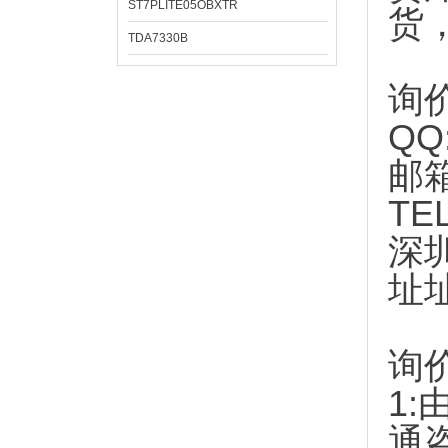
ST7PLITE05OBXTR
货
TDA7330B
询
QQ
邮
TE
深
址
询
1:
通