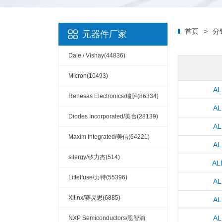
首页
>
分
元器件厂家
Dale / Vishay(44836)
Micron(10493)
AL
Renesas Electronics/瑞萨(86334)
AL
Diodes Incorporated/美台(28139)
AL
Maxim Integrated/美信(64221)
AL
silergy/矽力杰(514)
AL
Littelfuse/力特(55396)
AL
Xilinx/赛灵思(6885)
AL
AL
NXP Semiconductors/恩智浦