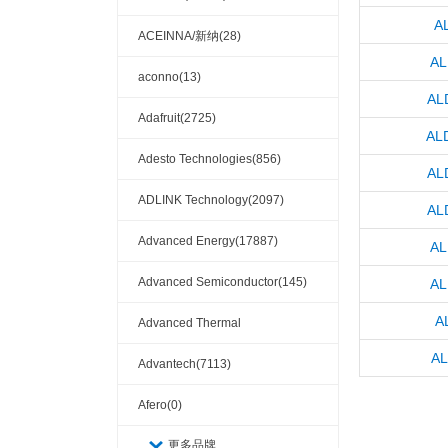
A
ACEINNA/新纳(28)
AL
aconno(13)
AL
Adafruit(2725)
AL
Adesto Technologies(856)
AL
ADLINK Technology(2097)
AL
Advanced Energy(17887)
AL
Advanced Semiconductor(145)
AL
A
Advanced Thermal
AL
Solutions(110404)
Advantech(7113)
Afero(0)
更多品牌