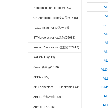
AL
(32132)
Infineon Technologies/英飞凌
A
(33756)
ON Semiconductor/安森美(61546)
AL
Texas Instruments/德州仪器
AL
(121337)
STMicroelectronics/意法(25688)
A
Analog Devices Inc./亚德诺(47012)
AL
AAEON UP(119)
AL
Aavid/爱美达(1913)
ALD
ABB(27127)
AL
AB Connectors / TT Electronics(44)
EH4
AL
ABLIC/艾普凌科(17364)
AL
Abracon(79916)