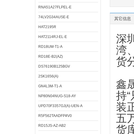
RNA51A27FLPEL-E
74LV2G34AUSE-E
其它信息
HAT2195R
深
HAT2114RJ-EL-E
湾
RD18UM-T1-A
RD18E-B2(AZ)
货
DS76190B125BGV
2SK1656(A)
鑫
GN4L3M-T1-A
持
NP80N04NUG-S18-AY
装
UPD70F3357GJ(A)-UEN-A
五
R5F562TAADFP#V0
RD15JS-AZ-AB2
货