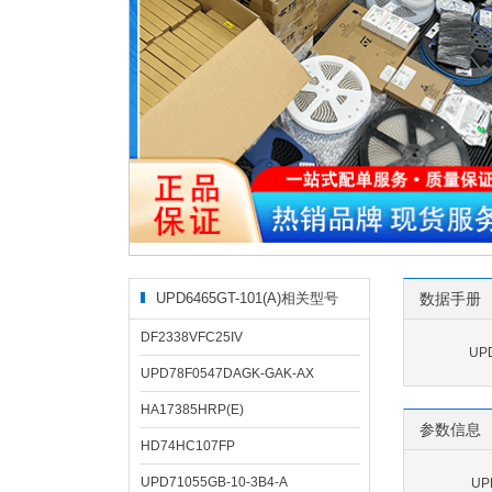
UPD6465GT-101(A)相关型号
数据手册
DF2338VFC25IV
UP
UPD78F0547DAGK-GAK-AX
HA17385HRP(E)
参数信息
HD74HC107FP
UPD71055GB-10-3B4-A
UP