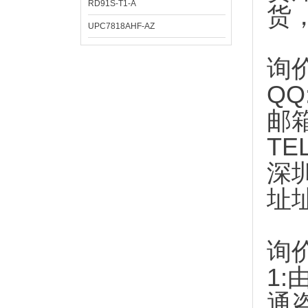
RD91S-T1-A
货
UPC7818AHF-AZ
询
QQ
邮
TE
深
址
询
1:
通