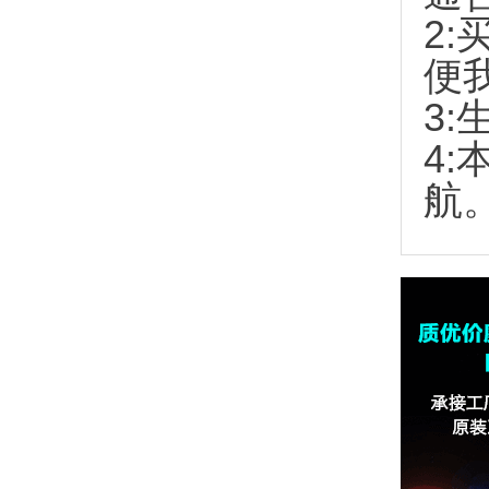
2:
便
3:
4
航