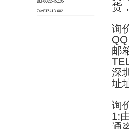
BLF6G22-45,135
货
74ABT541D.602
询
QQ
邮
TE
深
址
询
1:
通