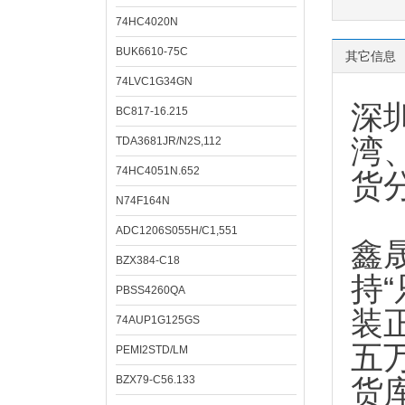
74HC4020N
BUK6610-75C
其它信息
74LVC1G34GN
深
BC817-16.215
湾
TDA3681JR/N2S,112
74HC4051N.652
货
N74F164N
ADC1206S055H/C1,551
鑫
BZX384-C18
持
PBSS4260QA
装
74AUP1G125GS
五
PEMI2STD/LM
BZX79-C56.133
货