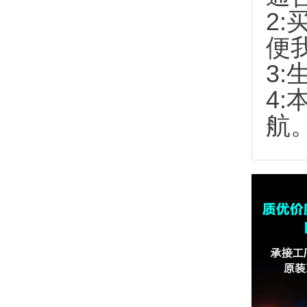
2:
便
3:
4
航