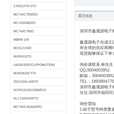
CAT813TVI-GT3
MC74ACT05DR2
其它信息
MC14503BDR2
深圳市鑫晟源电子
MC74ACT86D
MBRM 140
鑫晟源电子
自成立
布全球的供应商网
MCK12140D
现货能够保证下单
MURA110T3
询价请联系 林先生
LM2903DR2G (PROMOTION)
QQ:3004003952
MURD620CTT4
邮箱：
300400395
TEL
：
189380477
2N2219ALJANTX
深圳市鑫晟源电子
NCP6151AD52MNR2G
址址
:
深圳市福田区
NL17SZU04DFT2
询价需知
MC74HC4046ADR2
1:
由于型号种类繁