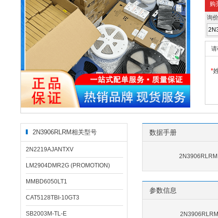
购
询
请
*
2N3906RLRM相关型号
数据手册
2N2219AJANTXV
2N3906RLR
LM2904DMR2G (PROMOTION)
MMBD6050LT1
参数信息
CAT5128TBI-10GT3
SB2003M-TL-E
2N3906RL