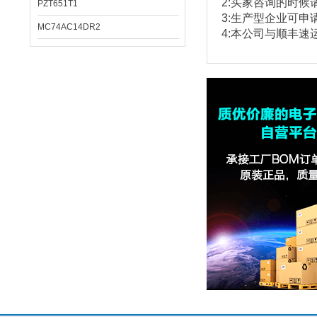
2:
买家咨询的时候
PZT651T1
3:
生产型企业可申
MC74AC14DR2
4:本公司与顺丰