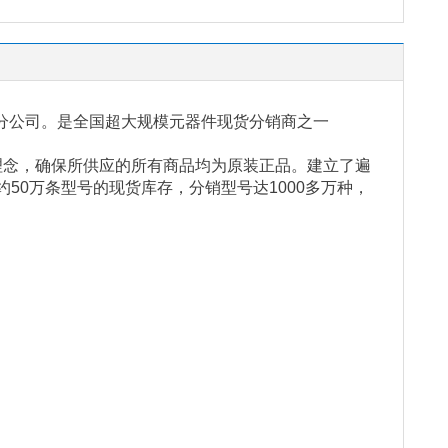
分公司。是全国超大规模元器件现货分销商之一
理念，确保所供应的所有商品均为原装正品。建立了遍
约
50
万条型号的现货库存，分销型号达
1000
多万种，