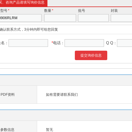
买、咨询产品请填写询价信息
价型号
*
数量
*
批号
封装
确认联系方式，3分钟内即可给您回复
姓名：
*
电话：
Q Q：
提交询价信息
M PDF资料
如有需要请联系我们
RM参数信息
暂无