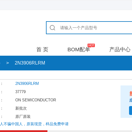
首 页
BOM配单
产品中心
)
>
2N3906RLRM
：
2N3906RLRM
：
37779
：
ON SEMICONDUCTOR
：
新批次
：
原厂原装
人不骗中国人，原装现货，样品免费申请