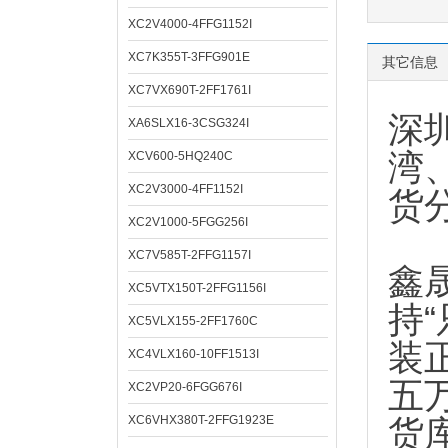
XC2V4000-4FFG1152I
XC7K355T-3FFG901E
其它信息
XC7VX690T-2FF1761I
深
XA6SLX16-3CSG324I
湾
XCV600-5HQ240C
XC2V3000-4FF1152I
货
XC2V1000-5FGG256I
XC7V585T-2FFG1157I
鑫
XC5VTX150T-2FFG1156I
持
XC5VLX155-2FF1760C
装
XC4VLX160-10FF1513I
五
XC2VP20-6FGG676I
XC6VHX380T-2FFG1923E
货