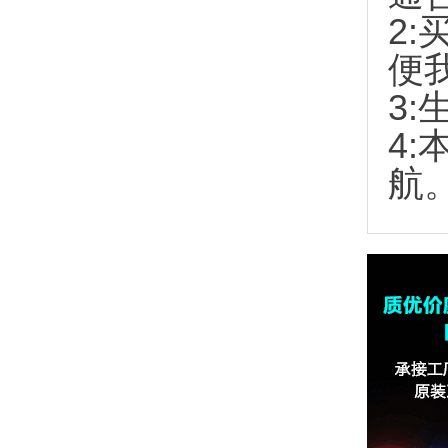
2:
便
3:
4
航