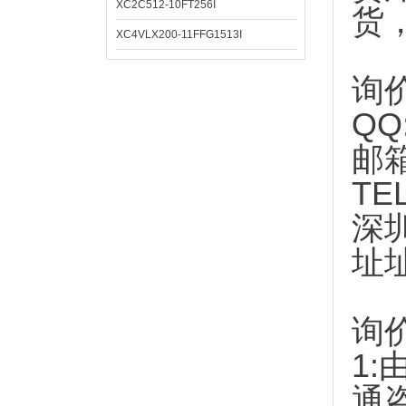
XC2C512-10FT256I
货
XC4VLX200-11FFG1513I
询
QQ
邮
TE
深
址
询
1:
通