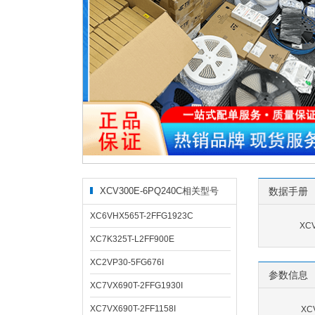
XCV300E-6PQ240C相关型号
数据手册
XC6VHX565T-2FFG1923C
XC
XC7K325T-L2FF900E
XC2VP30-5FG676I
参数信息
XC7VX690T-2FFG1930I
XC7VX690T-2FF1158I
XC