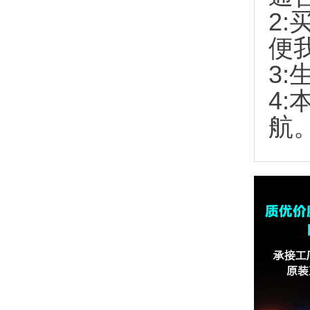
2:
便
3:
4
航