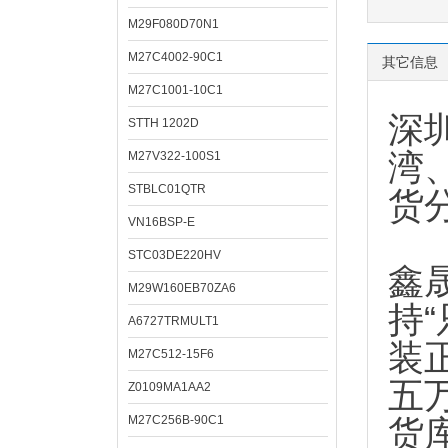
M29F080D70N1
M27C4002-90C1
其它信息
M27C1001-10C1
深
STTH 1202D
湾
M27V322-100S1
STBLC01QTR
货
VN16BSP-E
STC03DE220HV
鑫
M29W160EB70ZA6
持
A6727TRMULT1
装
M27C512-15F6
五
Z0109MA1AA2
M27C256B-90C1
货