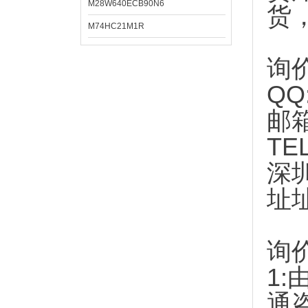
M28W640ECB90N6
货
M74HC21M1R
询
QQ
邮
TE
深
址
询
1:
通