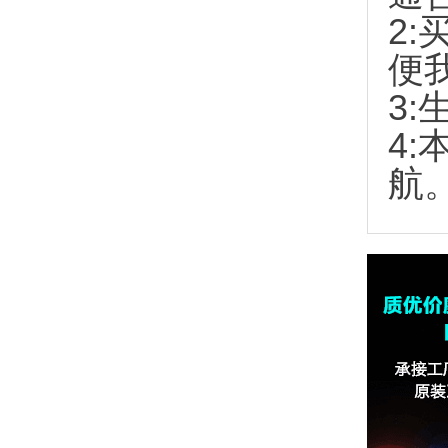
2:
便
3:
4
航