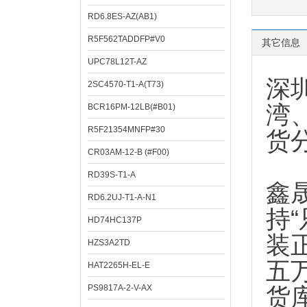
RD6.8ES-AZ(AB1)
R5F562TADDFP#V0
其它信息
UPC78L12T-AZ
深
2SC4570-T1-A(T73)
湾
BCR16PM-12LB(#B01)
R5F21354MNFP#30
货
CR03AM-12-B (#F00)
RD39S-T1-A
鑫
RD6.2UJ-T1-A-N1
持
HD74HC137P
装
HZS3A2TD
五
HAT2265H-EL-E
PS9817A-2-V-AX
货