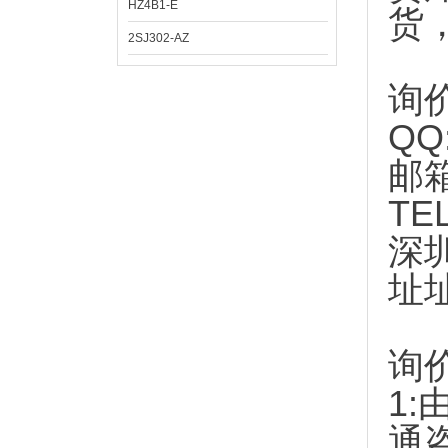
HZ4B1-E
货
2SJ302-AZ
询
QQ
邮
TE
深
址
询
1:
通