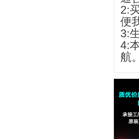
2:
便
3:
4
航