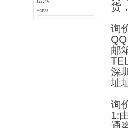
12264A
货
MCE23
询
QQ
邮
TE
深
址
询
1:
通