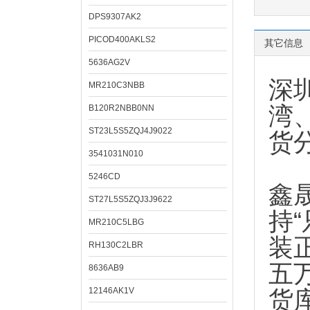
DPS9307AK2
PICOD400AKLS2
其它信息
5636AG2V
深
MR210C3NBB
湾
B120R2NBB0NN
ST23L5S5ZQJ4J9022
货
3541031N010
5246CD
鑫
ST27L5S5ZQJ3J9622
持
MR210C5LBG
装
RH130C2LBR
五
8636AB9
12146AK1V
货