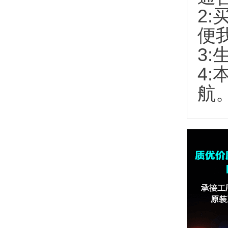
2:
便
3:
4
航