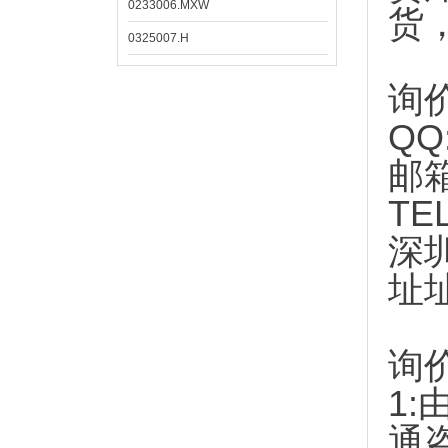
0233006.MXW
货
0325007.H
询
QQ
邮
TE
深
址
询
1:
通