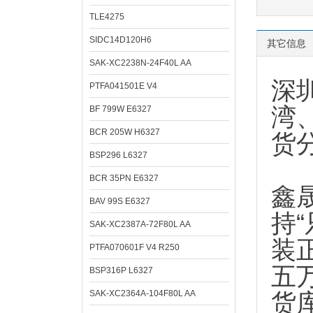
TLE4275
SIDC14D120H6
其它信息
SAK-XC2238N-24F40L AA
深
PTFA041501E V4
湾
BF 799W E6327
BCR 205W H6327
货
BSP296 L6327
BCR 35PN E6327
鑫
BAV 99S E6327
持
SAK-XC2387A-72F80L AA
装
PTFA070601F V4 R250
五
BSP316P L6327
SAK-XC2364A-104F80L AA
货