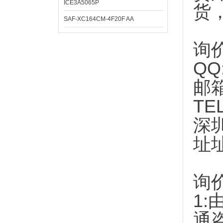
ICE3A5065P
货
SAF-XC164CM-4F20F AA
询
QQ
邮
TE
深
址
询
1:
通