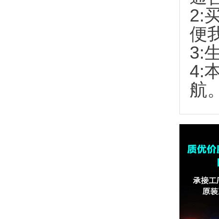
2:
便
3:
4
航