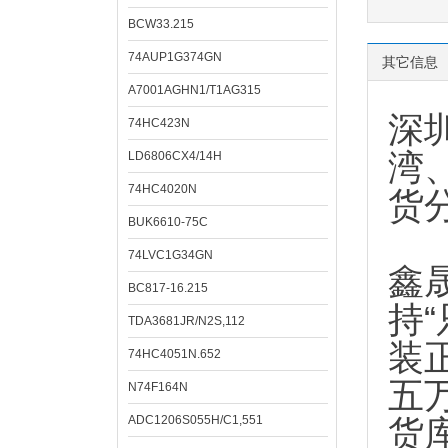
BCW33.215
74AUP1G374GN
其它信息
A7001AGHN1/T1AG315
深
74HC423N
湾
LD6806CX4/14H
74HC4020N
货
BUK6610-75C
74LVC1G34GN
鑫
BC817-16.215
持
TDA3681JR/N2S,112
装
74HC4051N.652
五
N74F164N
ADC1206S055H/C1,551
货