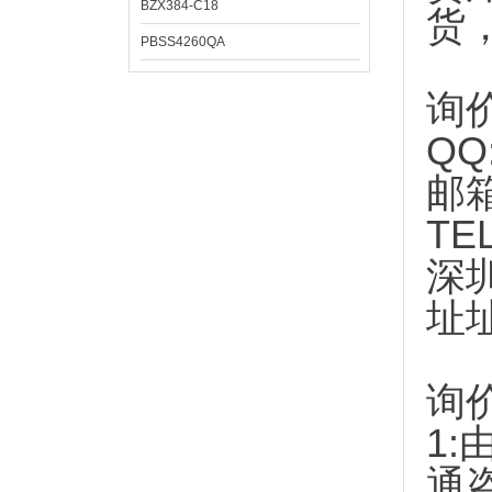
BZX384-C18
货
PBSS4260QA
询
QQ
邮
TE
深
址
询
1:
通