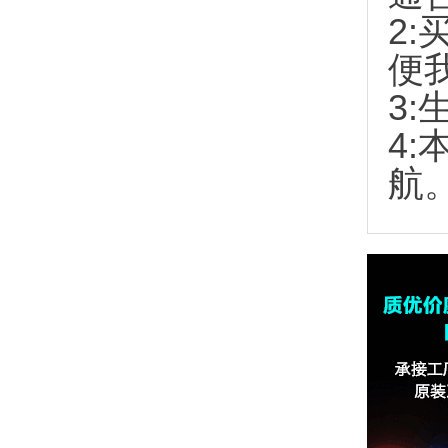
2:
便
3:
4
航