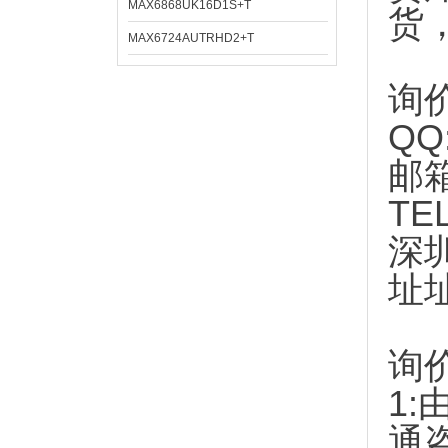
MAX6868UK16D1S+T
货
MAX6724AUTRHD2+T
询
QQ
邮
TE
深
址
询
1:
通