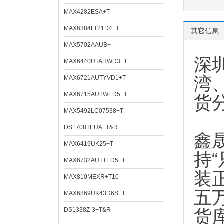
MAX4282ESA+T
MAX6384LT21D4+T
其它信息
MAX5702AAUB+
深
MAX6440UTAHWD3+T
湾
MAX6721AUTYVD1+T
MAX6715AUTWED5+T
货
MAX5492LC07538+T
DS1708TEUA+T&R
鑫
MAX6419UK25+T
持
MAX6732AUTTED5+T
装
MAX810MEXR+T10
五
MAX6869UK43D6S+T
DS1338Z-3+T&R
货