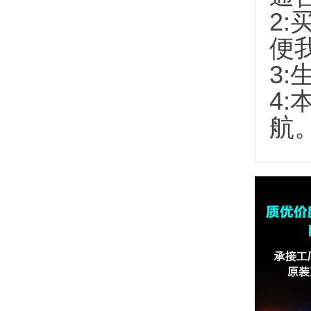
2:
便
3:
4
航