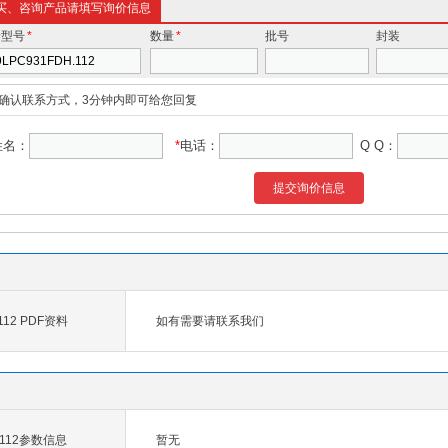
买、咨询产品请填写询价信息
价型号
*
数量
*
批号
封装
确认联系方式，3分钟内即可给您回复
姓名：
*
电话：
Q Q：
提交询价信息
.112 PDF资料
如有需要请联系我们
H.112参数信息
暂无