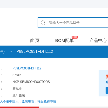
首 页
BOM配单
产品中心
智浦)
>
P89LPC931FDH.112
：
P89LPC931FDH.112
：
37842
：
NXP SEMICONDUCTORS
：
新批次
：
原厂原装
人不骗中国人，原装现货，样品免费申请