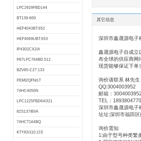
LPC2929FBD144
BT139-600
其它信息
HEF4043BT.652
深圳市鑫晟源电子
HEF4069UBT.653
IP4302CX2/A
鑫晟源电子
自成立
布全球的供应商网
P87LPC764BD.512
现货能够保证下单
BZV85-C27.133
询价请联系 林先生
PEMI2QFN/LT
QQ:3004003952
74HC4050N
邮箱：
300400395
TEL
：
189380477
LPC1225FBD64/321
深圳市鑫晟源电子
82S137/BVA
址址
:
深圳市福田区
74HCT164BQ
询价需知
KTY83/110.215
1:
由于型号种类繁