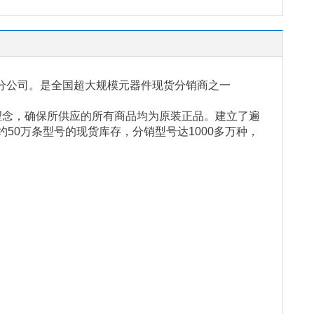
分公司。是全国超大规模元器件现货分销商之一
理念，确保所供应的所有商品均为原装正品。建立了遍
约
50
万条型号的现货库存，分销型号达
1000
多万种，