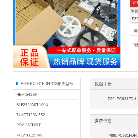
购
询
请
*
P89LPC931FDH.112相关型号
数据手册
HEF4541BP
P89LPC931FDH
BLF2425M7L100U
74HCT123N.652
参数信息
PEMI2STD/RT
74LVTH125PW
P89LPC931FD