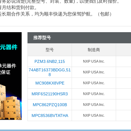
请务必说清楚
(
完整型号、封装、数量
)
，以便我们及时报价。
请月结和货到付款。
速运长期合作关系，均为顺丰快递为您保驾护航。（包邮）
推荐型号
型号
制造商
PZM3.6NB2,115
NXP USA Inc.
74ABT16373BDGG,51
NXP USA Inc.
8
MC908KX8VPE
NXP USA Inc.
MRF6S21190HSR3
NXP USA Inc.
MPC862PZQ100B
NXP USA Inc.
MPC8536BVTATHA
NXP USA Inc.