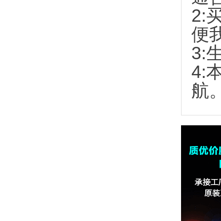
2:
便
3:
4
航