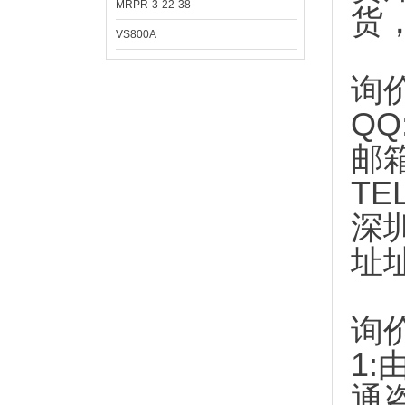
MRPR-3-22-38
货
VS800A
询
QQ
邮
TE
深
址
询
1:
通