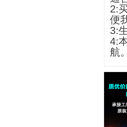
2:
便
3:
4
航