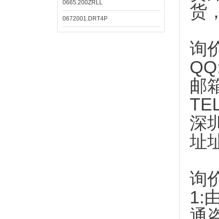
0665.200ZRLL
货
0672001.DRT4P
询
QQ
邮
TE
深
址
询
1:
通