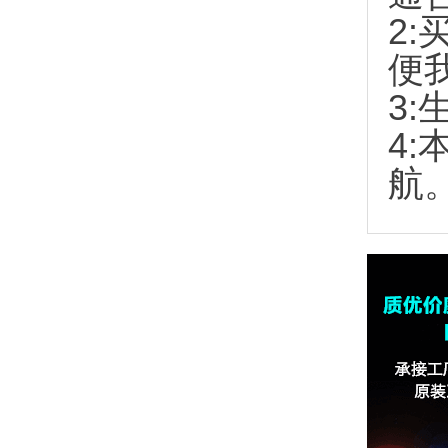
2:
便
3:
4
航