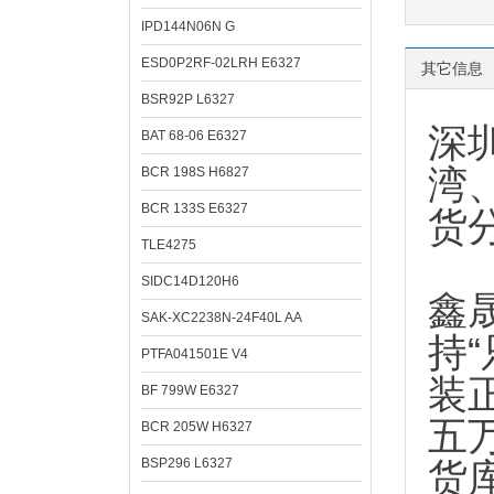
IPD144N06N G
ESD0P2RF-02LRH E6327
其它信息
BSR92P L6327
深
BAT 68-06 E6327
湾
BCR 198S H6827
BCR 133S E6327
货
TLE4275
SIDC14D120H6
鑫
SAK-XC2238N-24F40L AA
持
PTFA041501E V4
装
BF 799W E6327
五
BCR 205W H6327
BSP296 L6327
货