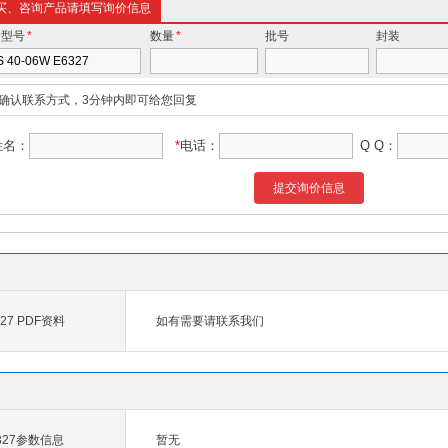
买、咨询产品请填写询价信息
价型号
*
数量
*
批号
封装
确认联系方式，3分钟内即可给您回复
姓名：
*
电话：
Q Q：
提交询价信息
327 PDF资料
如有需要请联系我们
E6327参数信息
暂无