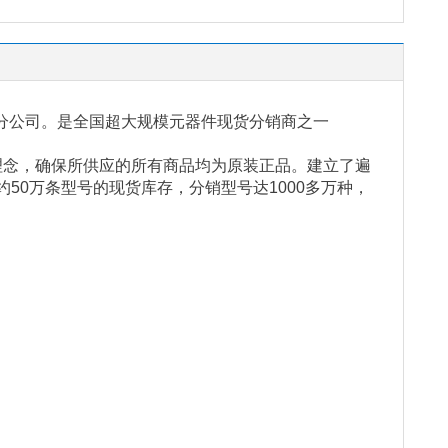
分公司。是全国超大规模元器件现货分销商之一
理念，确保所供应的所有商品均为原装正品。建立了遍
约
50
万条型号的现货库存，分销型号达
1000
多万种，