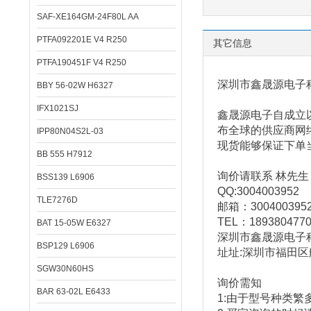
SAF-XE164GM-24F80L AA
PTFA092201E V4 R250
其它信息
PTFA190451F V4 R250
深圳市鑫晟源电子
BBY 56-02W H6327
IFX1021SJ
鑫晟源电子
自成立
布全球的供应商网
IPP80N04S2L-03
现货能够保证下单
BB 555 H7912
询价请联系 林先生
BSS139 L6906
QQ:3004003952
TLE7276D
邮箱：
300400395
TEL
：
189380477
BAT 15-05W E6327
深圳市鑫晟源电子
BSP129 L6906
址址
:
深圳市福田区
SGW30N60HS
询价需知
BAR 63-02L E6433
1:
由于型号种类繁