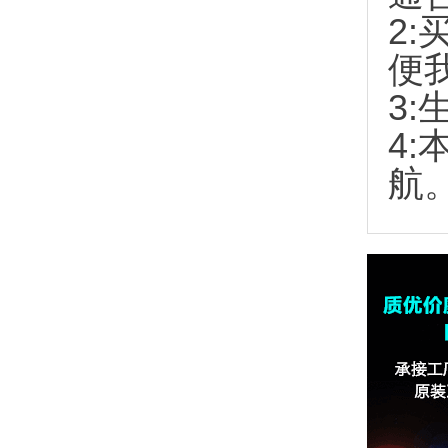
2:
便
3:
4
航