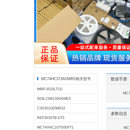
MC74HC373ADWR2相关型号
数据手册
MBR 0520LT1G
MC
NOIL1SM1300AWES
CS5301GDWR32
参数信息
REF3030TB-GT3
MC74VHC1GT50DFT1
MC