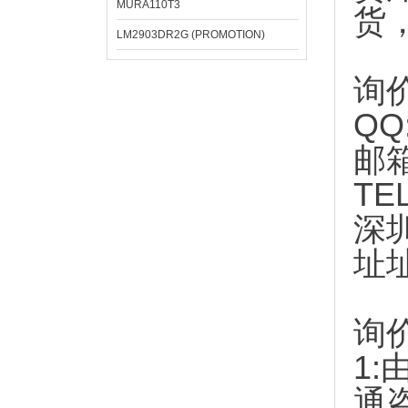
MURA110T3
货
LM2903DR2G (PROMOTION)
询
QQ
邮
TE
深
址
询
1:
通