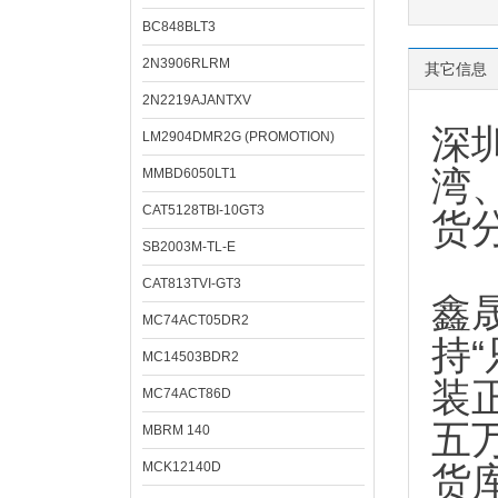
BC848BLT3
2N3906RLRM
其它信息
2N2219AJANTXV
深
LM2904DMR2G (PROMOTION)
湾
MMBD6050LT1
CAT5128TBI-10GT3
货
SB2003M-TL-E
CAT813TVI-GT3
鑫
MC74ACT05DR2
持
MC14503BDR2
装
MC74ACT86D
五
MBRM 140
MCK12140D
货