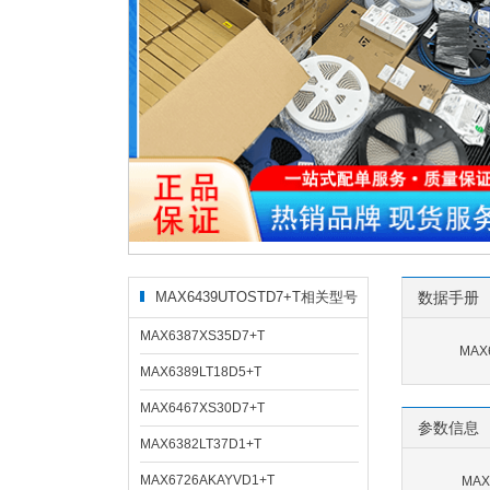
MAX6439UTOSTD7+T相关型号
数据手册
MAX6387XS35D7+T
MAX
MAX6389LT18D5+T
MAX6467XS30D7+T
参数信息
MAX6382LT37D1+T
MAX6726AKAYVD1+T
MAX