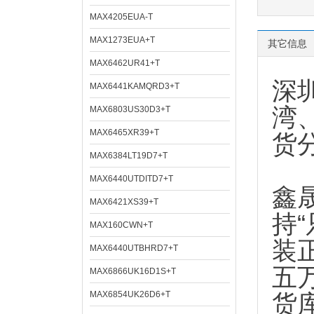
MAX4205EUA-T
MAX1273EUA+T
其它信息
MAX6462UR41+T
深
MAX6441KAMQRD3+T
湾
MAX6803US30D3+T
MAX6465XR39+T
货
MAX6384LT19D7+T
MAX6440UTDITD7+T
鑫
MAX6421XS39+T
持
MAX160CWN+T
装
MAX6440UTBHRD7+T
五
MAX6866UK16D1S+T
MAX6854UK26D6+T
货