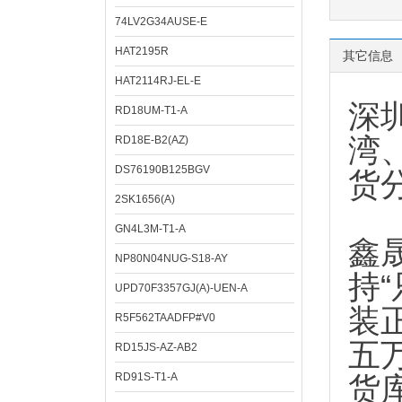
74LV2G34AUSE-E
HAT2195R
其它信息
HAT2114RJ-EL-E
深
RD18UM-T1-A
湾
RD18E-B2(AZ)
DS76190B125BGV
货
2SK1656(A)
GN4L3M-T1-A
鑫
NP80N04NUG-S18-AY
持
UPD70F3357GJ(A)-UEN-A
装
R5F562TAADFP#V0
五
RD15JS-AZ-AB2
RD91S-T1-A
货