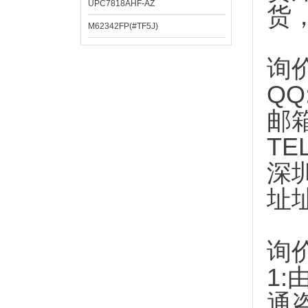
UPC7818AHF-AZ
货
M62342FP(#TF5J)
询
QQ
邮
TE
深
址
询
1:
通