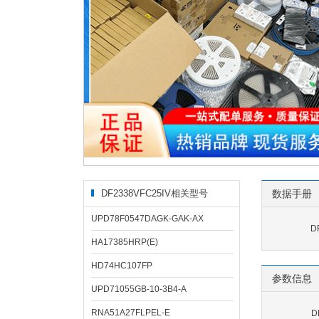
DF2338VFC25IV相关型号
数据手册
UPD78F0547DAGK-GAK-AX
D
HA17385HRP(E)
HD74HC107FP
参数信息
UPD71055GB-10-3B4-A
RNA51A27FLPEL-E
D