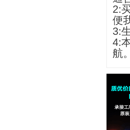
2:
便
3:
4
航