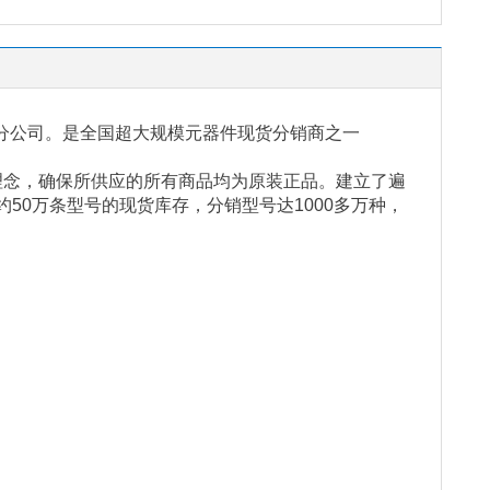
分公司。是全国超大规模元器件现货分销商之一
理念，确保所供应的所有商品均为原装正品。建立了遍
约
50
万条型号的现货库存，分销型号达
1000
多万种，