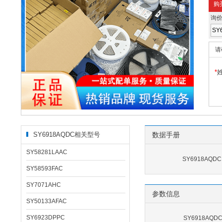
购
询
请
*
SY6918AQDC相关型号
数据手册
SY58281LAAC
SY6918AQD
SY58593FAC
SY7071AHC
参数信息
SY50133AFAC
SY6923DPPC
SY6918AQ