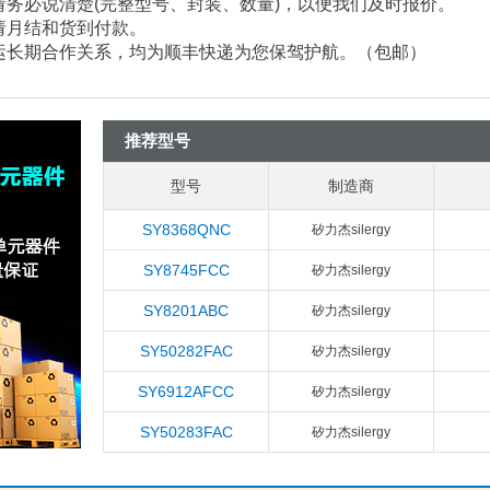
请务必说清楚
(
完整型号、封装、数量
)
，以便我们及时报价。
请月结和货到付款。
速运长期合作关系，均为顺丰快递为您保驾护航。（包邮）
推荐型号
型号
制造商
SY8368QNC
矽力杰silergy
SY8745FCC
矽力杰silergy
SY8201ABC
矽力杰silergy
SY50282FAC
矽力杰silergy
SY6912AFCC
矽力杰silergy
SY50283FAC
矽力杰silergy