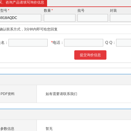
买、咨询产品请填写询价信息
价型号
*
数量
*
批号
封装
确认联系方式，3分钟内即可给您回复
姓名：
*
电话：
Q Q：
提交询价信息
C PDF资料
如有需要请联系我们
DC参数信息
暂无