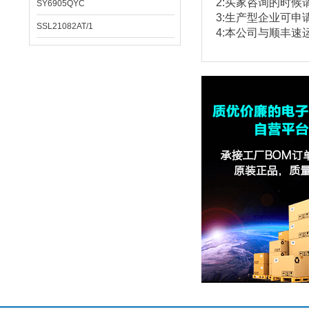
2:
买家咨询的时候
SY6905QYC
3:
生产型企业可申
SSL21082AT/1
4:本公司与顺丰