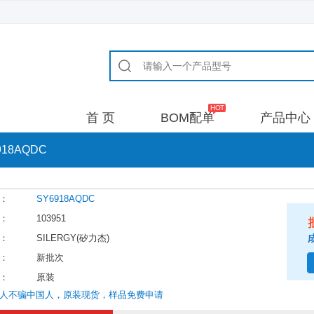
首 页
BOM配单
产品中心
918AQDC
：
SY6918AQDC
：
103951
：
SILERGY(矽力杰)
：
新批次
：
原装
人不骗中国人，原装现货，样品免费申请