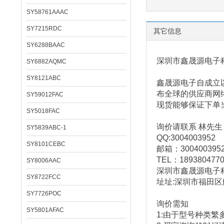
SY58761AAAC
SY7215RDC
其它信息
SY6288BAAC
深圳市鑫晟源电子
SY6882AQMC
SY8121ABC
鑫晟源电子
自成立
布全球的供应商网
SY59012FAC
现货能够保证下单
SY5018FAC
询价请联系 林先生
SY5839ABC-1
QQ:3004003952
SY8101CEBC
邮箱：
300400395
TEL
：
189380477
SY8006AAC
深圳市鑫晟源电子
SY8722FCC
址址
:
深圳市福田区
SY7726POC
询价需知
SY5801AFAC
1:
由于型号种类繁