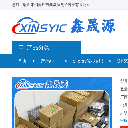
您好！欢迎来到深圳市鑫晟源电子科技有限公司
产品分类
首页
>
产品中心
>
silergy(矽力杰)
>
SY6
型号
数量
厂商
批号
封装
中国