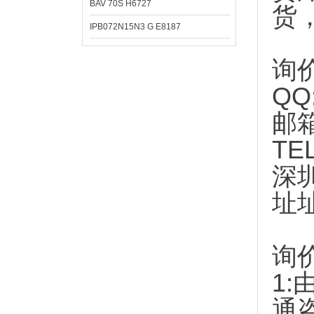
BAV 70S H6727
货
IPB072N15N3 G E8187
询
QQ
邮
TE
深
址
询
1:
通