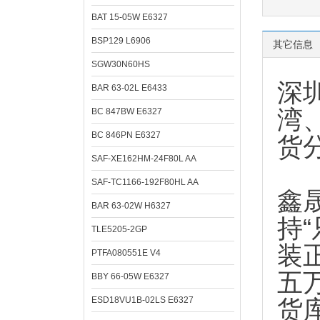
BAT 15-05W E6327
BSP129 L6906
其它信息
SGW30N60HS
深
BAR 63-02L E6433
湾
BC 847BW E6327
BC 846PN E6327
货
SAF-XE162HM-24F80L AA
SAF-TC1166-192F80HL AA
鑫
BAR 63-02W H6327
持
TLE5205-2GP
装
PTFA080551E V4
五
BBY 66-05W E6327
ESD18VU1B-02LS E6327
货