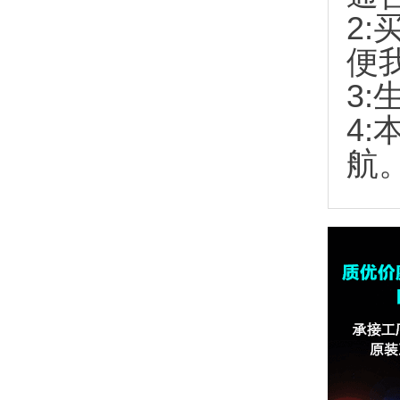
2:
便
3:
4
航