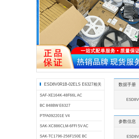
ESD8V0R1B-02ELS E6327相关
数据手册
型号
SAF-XE164K-48F66L AC
ESD8V
BC 848BW E6327
PTFA092201E V4
参数信息
SAK-XC886CLM-6FFI 5V AC
SAK-TC1796-256F150E BC
ESD8V