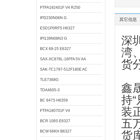
PTFA192401F V4 R250
IPD230N06N G
其它信息
ESD1P0RFS H6327
深
IPI139N08N3 G
湾
BCX 69-25 E6327
SAX-XC878L-16FFA 5V AA
货
SAK-TC1797-512F180E AC
TLE7368G
鑫
TDA4605-3
持
BC 847S H6359
装
PTFA180701F V4
五
BCR 108S E6327
BCW 66KH B6327
货