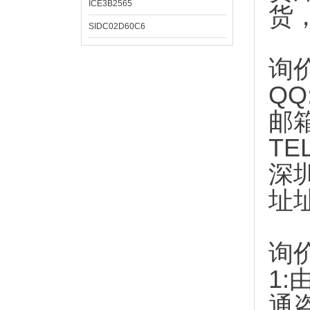
ICE3B2565
货
SIDC02D60C6
询
QQ
邮
TE
深
址
询
1:
通