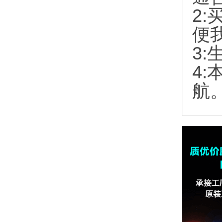
2:
便
3:
4
航