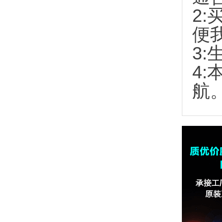
2:
便
3:
4
航