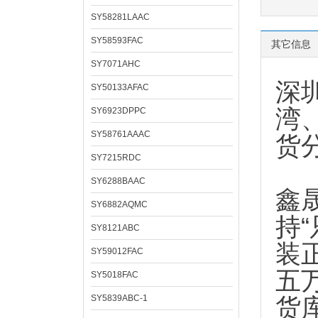
SY58281LAAC
SY58593FAC
其它信息
SY7071AHC
深
SY50133AFAC
湾
SY6923DPPC
SY58761AAAC
货
SY7215RDC
SY6288BAAC
鑫
SY6882AQMC
持
SY8121ABC
装
SY59012FAC
五
SY5018FAC
SY5839ABC-1
货