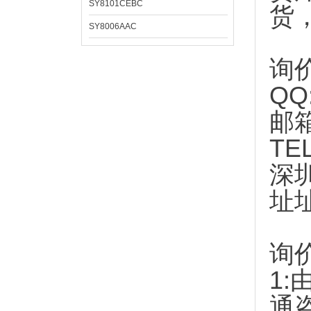
SY8101CEBC
货
SY8006AAC
询
QQ
邮
TE
深
址
询
1:
通