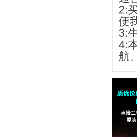
2:
便
3:
4
航