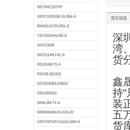
HD74HC107FP
UPD71055GB-10-3B4-A
其它信息
RNA51A27FLPEL-E
深
74LV2G34AUSE-E
湾
HAT2195R
HAT2114RJ-EL-E
货
RD18UM-T1-A
RD18E-B2(AZ)
鑫
DS76190B125BGV
持
2SK1656(A)
装
GN4L3M-T1-A
五
NP80N04NUG-S18-AY
UPD70F3357GJ(A)-UEN-A
货