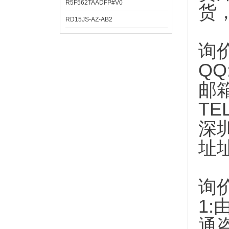
R5F562TAADFP#V0
货
RD15JS-AZ-AB2
询
QQ
邮
TE
深
址
询
1:
通