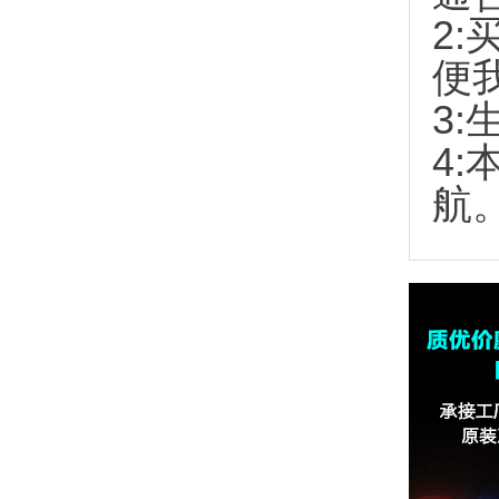
2:
便
3:
4
航