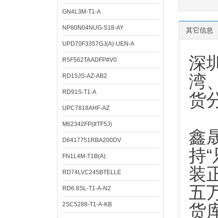
GN4L3M-T1-A
NP80N04NUG-S18-AY
其它信息
UPD70F3357GJ(A)-UEN-A
深
R5F562TAADFP#V0
湾
RD15JS-AZ-AB2
RD91S-T1-A
货
UPC7818AHF-AZ
M62342FP(#TF5J)
鑫
D6417751RBA200DV
持
FN1L4M-T1B(A)
装
RD74LVC245BTELLE
五
RD6.8SL-T1-A-N2
2SC5288-T1-A-KB
货