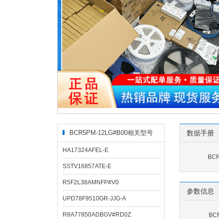
BCR5PM-12LG#B00相关型号
数据手册
HA17324AFEL-E
BC
SSTV16857ATE-E
R5F2L38AMNFP#V0
参数信息
UPD78F9510GR-JJG-A
R8A77850ADBGV#RD0Z
BC