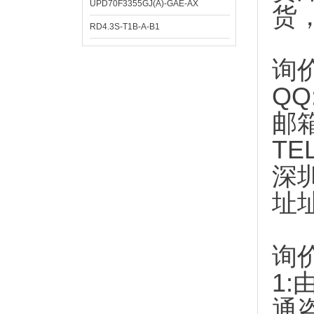
UPD70F3355GJ(A)-GAE-AX
货
RD4.3S-T1B-A-B1
询
QQ
邮
TE
深
址
询
1:
通