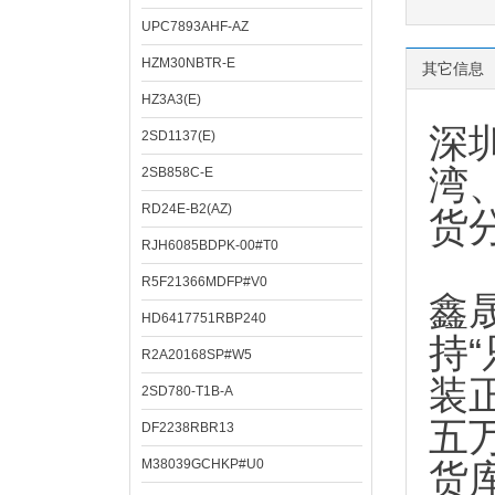
UPC7893AHF-AZ
HZM30NBTR-E
其它信息
HZ3A3(E)
深
2SD1137(E)
湾
2SB858C-E
RD24E-B2(AZ)
货
RJH6085BDPK-00#T0
R5F21366MDFP#V0
鑫
HD6417751RBP240
持
R2A20168SP#W5
装
2SD780-T1B-A
五
DF2238RBR13
M38039GCHKP#U0
货