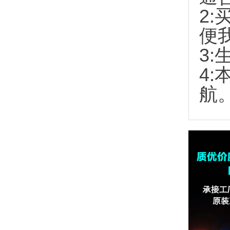
2:
便
3:
4
航