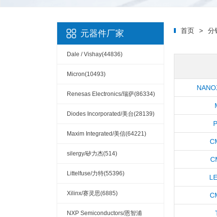
首页
>
分
元器件厂家
Dale / Vishay(44836)
Micron(10493)
NANO
Renesas Electronics/瑞萨(86334)
Diodes Incorporated/美台(28139)
P
Maxim Integrated/美信(64221)
C
silergy/矽力杰(514)
C
Littelfuse/力特(55396)
LE
Xilinx/赛灵思(6885)
C
NXP Semiconductors/恩智浦