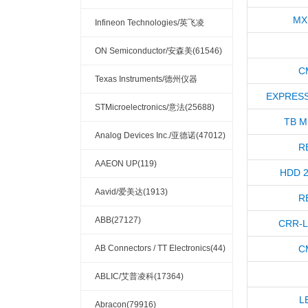
MX
(32132)
Infineon Technologies/英飞凌
(33756)
ON Semiconductor/安森美(61546)
C
Texas Instruments/德州仪器
EXPRESS
(121337)
STMicroelectronics/意法(25688)
TB M
Analog Devices Inc./亚德诺(47012)
R
AAEON UP(119)
HDD 2
Aavid/爱美达(1913)
R
ABB(27127)
CRR-L
AB Connectors / TT Electronics(44)
C
ABLIC/艾普凌科(17364)
L
Abracon(79916)