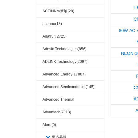
L
ACEINNA/新纳(28)
C
aconno(13)
80W-AC-
Adafruit(2725)
Adesto Technologies(856)
NEON-1
ADLINK Technology(2097)
Advanced Energy(17887)
Advanced Semiconductor(145)
C
A
Advanced Thermal
A
Solutions(110404)
Advantech(7113)
Afero(0)
更多品牌