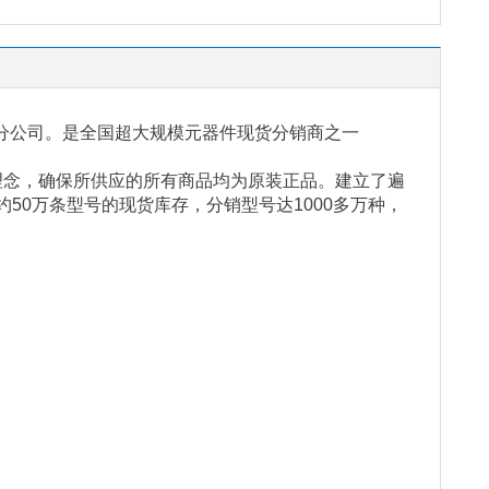
分公司。是全国超大规模元器件现货分销商之一
理念，确保所供应的所有商品均为原装正品。建立了遍
约
50
万条型号的现货库存，分销型号达
1000
多万种，