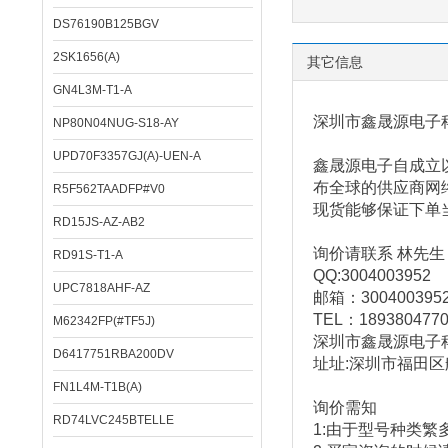
DS76190B125BGV
2SK1656(A)
其它信息
GN4L3M-T1-A
深圳市鑫晟源电子
NP80N04NUG-S18-AY
UPD70F3357GJ(A)-UEN-A
鑫晟源电子
自成立
布全球的供应商网
R5F562TAADFP#V0
现货能够保证下单
RD15JS-AZ-AB2
询价请联系 林先生
RD91S-T1-A
QQ:3004003952
UPC7818AHF-AZ
邮箱：
300400395
TEL
：
189380477
M62342FP(#TF5J)
深圳市鑫晟源电子
D6417751RBA200DV
址址
:
深圳市福田区
FN1L4M-T1B(A)
询价需知
RD74LVC245BTELLE
1:
由于型号种类繁