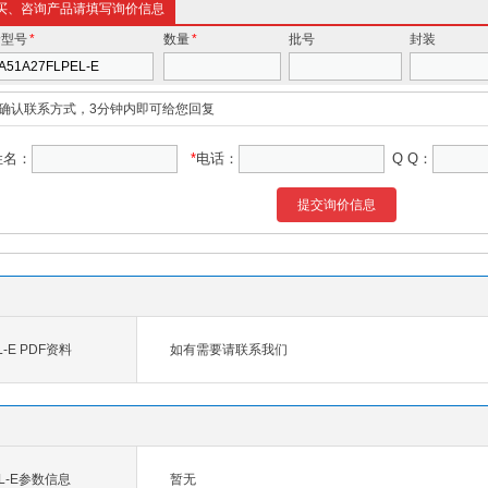
买、咨询产品请填写询价信息
价型号
*
数量
*
批号
封装
确认联系方式，3分钟内即可给您回复
姓名：
*
电话：
Q Q：
提交询价信息
L-E PDF资料
如有需要请联系我们
EL-E参数信息
暂无