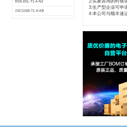
2:
买家咨询的时候
RD6.8SL-T1-A-N2
3:
生产型企业可申
2SC5288-T1-A-KB
4:本公司与顺丰