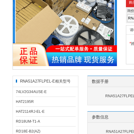
购
询
请
*
RNA51A27FLPEL-E相关型号
数据手册
74LV2G34AUSE-E
RNA51A27FLPE
HAT2195R
HAT2114RJ-EL-E
参数信息
RD18UM-T1-A
RD18E-B2(AZ)
RNA51A27FLP