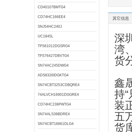
CD40107BMTG4
CD74HC166EE4
其它信息
SNJ54HC240J
深
UC1845L
湾
TPS61012DGSRG4
TPS76427DBVTG4
货
SN74AC245DWG4
ADS8326IDGKTG4
鑫
SN74CBT3253CDBQRE4
持
74ALVCH16901DGGRE4
装
CD74HC238PWTG4
五
SN74ALS38BDRE4
SN74CBT16861DLG4
货