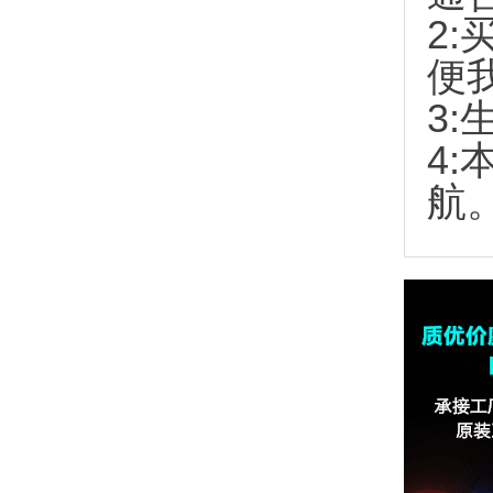
2:
便
3:
4
航