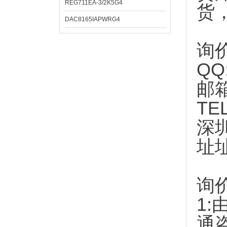
REG711EA-3/2K5G4
货
DAC8165IAPWRG4
询
QQ
邮
TE
深
址
询
1:
通