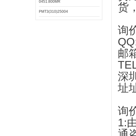
0451.800MR
货
PMT3(310)25004
询
QQ
邮
TE
深
址
询
1:
通