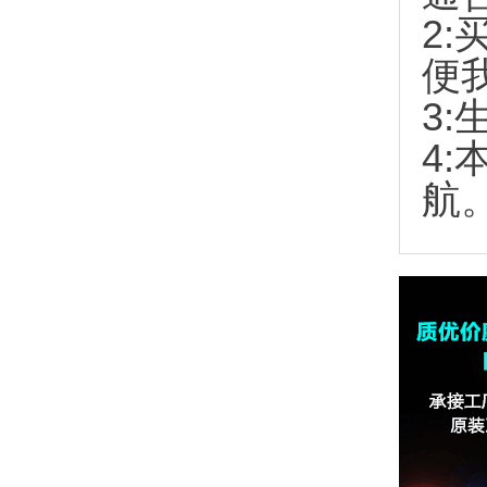
2:
便
3:
4
航