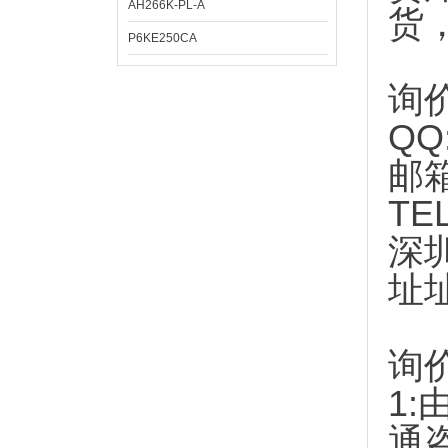
AH266K-PL-A
货
P6KE250CA
询
QQ
邮
TE
深
址
询
1:
通