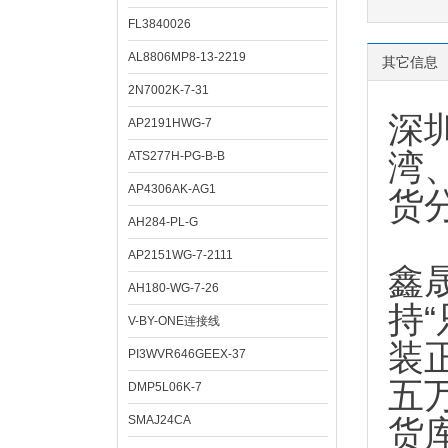
FL3840026
AL8806MP8-13-2219
其它信息
2N7002K-7-31
深
AP2191HWG-7
湾
ATS277H-PG-B-B
AP4306AK-AG1
货
AH284-PL-G
AP2151WG-7-2111
鑫
AH180-WG-7-26
持
V-BY-ONE连接线
装
PI3WVR646GEEX-37
五
DMP5L06K-7
SMAJ24CA
货