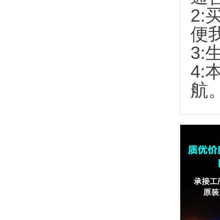
2:
便
3:
4
航