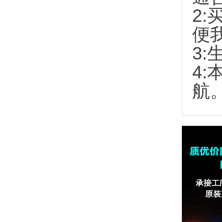
2:
便
3:
4
航