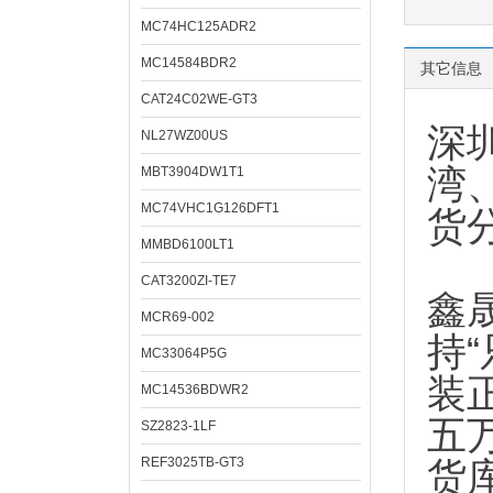
MC74HC125ADR2
MC14584BDR2
其它信息
CAT24C02WE-GT3
深
NL27WZ00US
湾
MBT3904DW1T1
MC74VHC1G126DFT1
货
MMBD6100LT1
CAT3200ZI-TE7
鑫
MCR69-002
持
MC33064P5G
装
MC14536BDWR2
五
SZ2823-1LF
REF3025TB-GT3
货