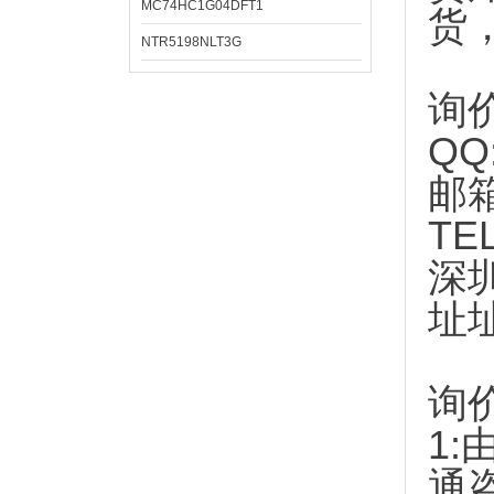
MC74HC1G04DFT1
货
NTR5198NLT3G
询
QQ
邮
TE
深
址
询
1:
通