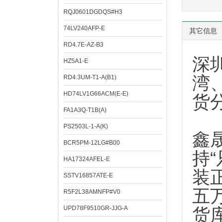
RQJ0601DGDQS#H3
74LV240AFP-E
其它信息
RD4.7E-AZ-B3
深
HZ5A1-E
湾
RD4.3UM-T1-A(B1)
HD74LV1G66ACM(E-E)
货
FA1A3Q-T1B(A)
PS2503L-1-A(K)
鑫
BCR5PM-12LG#B00
持
HA17324AFEL-E
装
SSTV16857ATE-E
五
R5F2L38AMNFP#V0
UPD78F9510GR-JJG-A
货