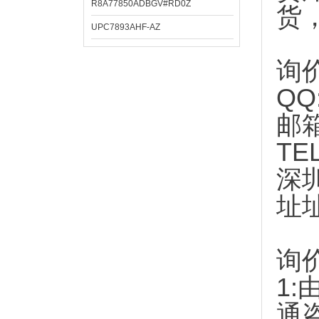
R8A77850ADBGV#RD0Z
货
UPC7893AHF-AZ
询
QQ
邮
TE
深
址
询
1:
通