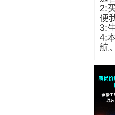
2:
便
3:
4
航